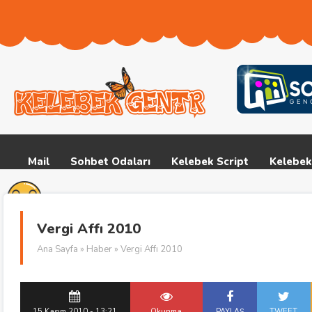
Mail
Sohbet Odaları
Kelebek Script
Kelebek
Vergi Affı 2010
Ana Sayfa
»
Haber
» Vergi Affı 2010
15 Kasım 2010 - 13:21
Okunma
PAYLAŞ
TWEET