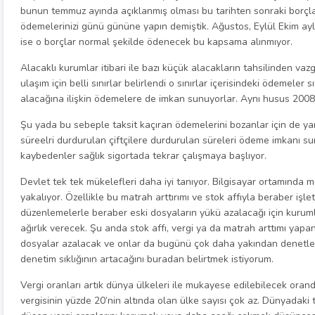
bunun temmuz ayında açıklanmış olması bu tarihten sonraki borçla
ödemelerinizi günü gününe yapın demiştik. Ağustos, Eylül Ekim a
ise o borçlar normal şekilde ödenecek bu kapsama alınmıyor.
Alacaklı kurumlar itibari ile bazı küçük alacakların tahsilinden vaz
ulaşım için belli sınırlar belirlendi o sınırlar içerisindeki ödemeler 
alacağına ilişkin ödemelere de imkan sunuyorlar. Aynı husus 2008 S
Şu yada bu sebeple taksit kaçıran ödemelerini bozanlar için de yara
süreelri durdurulan çiftçilere durdurulan süreleri ödeme imkanı su
kaybedenler sağlık sigortada tekrar çalışmaya başlıyor.
Devlet tek tek mükelefleri daha iyi tanıyor. Bilgisayar ortamında 
yakalıyor. Özellikle bu matrah arttırımı ve stok affıyla beraber işl
düzenlemelerle beraber eski dosyaların yükü azalacağı için kurum
ağırlık verecek. Şu anda stok affı, vergi ya da matrah arttımı yapa
dosyalar azalacak ve onlar da bugünü çok daha yakından denetle
denetim sıklığının artacağını buradan belirtmek istiyorum.
Vergi oranları artık dünya ülkeleri ile mukayese edilebilecek or
vergisinin yüzde 20’nin altında olan ülke sayısı çok az. Dünyadaki 