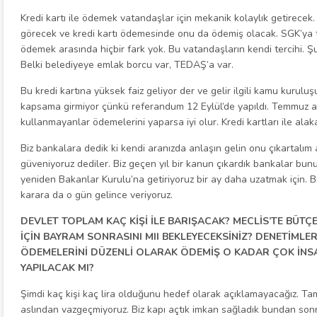
Kredi kartı ile ödemek vatandaşlar için mekanik kolaylık getirecek. 
görecek ve kredi kartı ödemesinde onu da ödemiş olacak. SGK’ya t
ödemek arasında hiçbir fark yok. Bu vatandaşların kendi tercihi. 
Belki belediyeye emlak borcu var, TEDAŞ’a var.
Bu kredi kartına yüksek faiz geliyor der ve gelir ilgili kamu kurul
kapsama girmiyor çünkü referandum 12 Eylül’de yapıldı. Temmuz a
kullanmayanlar ödemelerini yaparsa iyi olur. Kredi kartları ile alaka
Biz bankalara dedik ki kendi aranızda anlaşın gelin onu çıkartalım
güveniyoruz dediler. Biz geçen yıl bir kanun çıkardık bankalar bunu
yeniden Bakanlar Kurulu’na getiriyoruz bir ay daha uzatmak için. 
karara da o gün gelince veriyoruz.
DEVLET TOPLAM KAÇ KİŞİ İLE BARIŞACAK? MECLİS’TE BÜT
İÇİN BAYRAM SONRASINI MII BEKLEYECEKSİNİZ? DENETİMLE
ÖDEMELERİNİ DÜZENLİ OLARAK ÖDEMİŞ O KADAR ÇOK İNSAN
YAPILACAK MI?
Şimdi kaç kişi kaç lira olduğunu hedef olarak açıklamayacağız. T
aslından vazgeçmiyoruz. Biz kapı açtık imkan sağladık bundan sonr