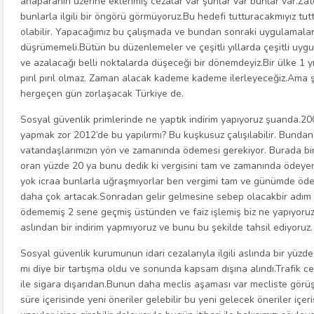
anaparanın üzerine eklenmiş cezalar var şunlar var bunlar var.Za
bunlarla ilgili bir öngörü görmüyoruz.Bu hedefi tutturacakmıyız tut
olabilir. Yapacağımız bu çalışmada ve bundan sonraki uygulamalarda
düşrümemeli.Bütün bu düzenlemeler ve çeşitli yıllarda çeşitli uygul
ve azalacağı belli noktalarda düşeceği bir dönemdeyiz.Bir ülke 1 yı
pırıl pırıl olmaz. Zaman alacak kademe kademe ilerleyeceğiz.Ama şu
hergeçen gün zorlaşacak Türkiye de.
Sosyal güvenlik primlerinde ne yaptık indirim yapıyoruz şuanda.2
yapmak zor 2012’de bu yapılırmı? Bu kuşkusuz çalışılabilir. Bundan 
vatandaşlarımızın yön ve zamanında ödemesi gerekiyor. Burada bir a
oran yüzde 20 ya bunu dedik ki vergisini tam ve zamanında ödeye
yok icraa bunlarla uğraşmıyorlar ben vergimi tam ve günümde ödedim
daha çok artacak.Sonradan gelir gelmesine sebep olacakbir adım at
ödememiş 2 sene geçmiş üstünden ve faiz işlemiş biz ne yapıyoruz
aslından bir indirim yapmıyoruz ve bunu bu şekilde tahsil ediyoruz.
Sosyal güvenlik kurumunun idari cezalarıyla ilgili aslında bir yüzde
mı diye bir tartışma oldu ve sonunda kapsam dışına alındı.Trafik ce
ile sigara dışarıdan.Bunun daha meclis aşaması var mecliste görü
süre içerisinde yeni öneriler gelebilir bu yeni gelecek öneriler içer