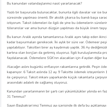
Bu kanundan vatandaşlarımız nasıl yararlanacak?
Yazılı bir başvuruda bulunacaklar, bununla ilgili davalar var ise
süresinde yapılması önemli. Bir aksilik çıkarsa bu bandı başa sarac
istiyorum. Taksit ödemeleri ile ilgili de yine bu ödemelerin süreler
töleranslar var ama bunun düzgün yapılması da büyük önem taşıy
Bu kanun Aralık ayında tamamlanırsa Aralık ayını takip eden ikinc
kadar başvurmaları gerekecek. İki aylık bir süre var. Ödemeer peşi
yapılabiliyor. Taksitleri birer ay kaydırmalı yaptık. 36 Ay dediğimizd
kartına olan borçları da getirmiş oluyoruz. İlgili kuruluşlarımızla
faydalanacak. Ödemelere SGK’nın alacakları için 4’aydan diğer ku
Alacağın aslını bugünkü enflasyon rakamlarına getirdik. Peşin öder
kapanıyor. 6 Taksit aslında 12 ay. 9 Taksitte ödemek isteyenlerin 
ile çarpıyoruz. Taksit imkanı yaparkande küçük rakamlarla çarpıyo
arasındaki adaleti de sağlamış oluyoruz.
Kanundan yararlanmanın bir şartı cari yükümlülükler yılında en fazl
31 Temmuz?
Sayın Başbakran’ımız Temmuz ayı içerisinde ilk defa bu açıklamayı