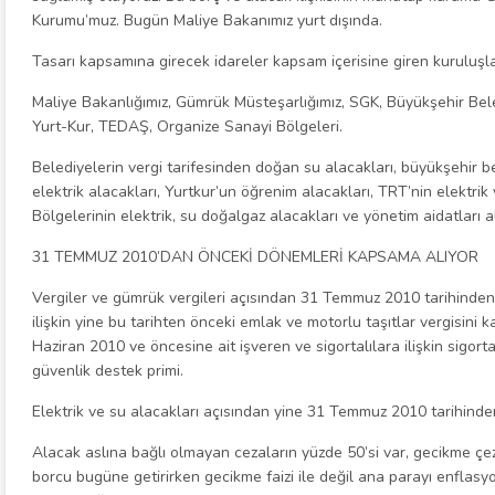
Kurumu’muz. Bugün Maliye Bakanımız yurt dışında.
Tasarı kapsamına girecek idareler kapsam içerisine giren kuruluşla
Maliye Bakanlığımız, Gümrük Müsteşarlığımız, SGK, Büyükşehir Bele
Yurt-Kur, TEDAŞ, Organize Sanayi Bölgeleri.
Belediyelerin vergi tarifesinden doğan su alacakları, büyükşehir be
elektrik alacakları, Yurtkur’un öğrenim alacakları, TRT’nin elektri
Bölgelerinin elektrik, su doğalgaz alacakları ve yönetim aidatları a
31 TEMMUZ 2010’DAN ÖNCEKİ DÖNEMLERİ KAPSAMA ALIYOR
Vergiler ve gümrük vergileri açısından 31 Temmuz 2010 tarihinden
ilişkin yine bu tarihten önceki emlak ve motorlu taşıtlar vergisini
Haziran 2010 ve öncesine ait işveren ve sigortalılara ilişkin sigorta p
güvenlik destek primi.
Elektrik ve su alacakları açısından yine 31 Temmuz 2010 tarihind
Alacak aslına bağlı olmayan cezaların yüzde 50’si var, gecikme çe
borcu bugüne getirirken gecikme faizi ile değil ana parayı enflasyo