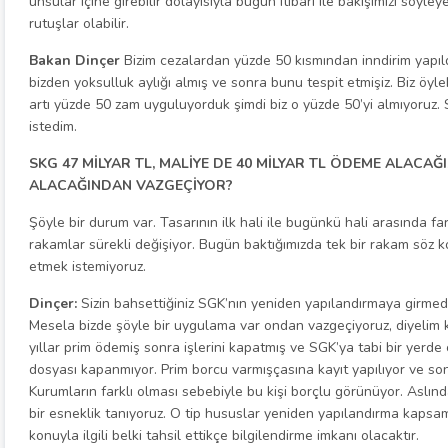
unsular içine girebilir dolayısıyla bugün itibari ile bakışımızı söyl
rutuşlar olabilir.
Bakan Dinçer
Bizim cezalardan yüzde 50 kısmından inndirim yapıldı
bizden yoksulluk aylığı almış ve sonra bunu tespit etmişiz. Biz öy
artı yüzde 50 zam uyguluyorduk şimdi biz o yüzde 50’yi almıyoruz.
istedim.
SKG 47 MİLYAR TL, MALİYE DE 40 MİLYAR TL ÖDEME ALACAĞ
ALACAĞINDAN VAZGEÇİYOR?
Şöyle bir durum var. Tasarının ilk hali ile bugünkü hali arasında f
rakamlar sürekli değişiyor. Bugün baktığımızda tek bir rakam söz 
etmek istemiyoruz.
Dinçer:
Sizin bahsettiğiniz SGK’nın yeniden yapılandırmaya girmede
Mesela bizde şöyle bir uygulama var ondan vazgeçiyoruz, diyelim k
yıllar prim ödemiş sonra işlerini kapatmış ve SGK’ya tabi bir yerde
dosyası kapanmıyor. Prim borcu varmışçasına kayıt yapılıyor ve son
Kurumların farklı olması sebebiyle bu kişi borçlu görünüyor. Aslında
bir esneklik tanıyoruz. O tip hususlar yeniden yapılandırma kapsa
konuyla ilgili belki tahsil ettikçe bilgilendirme imkanı olacaktır.