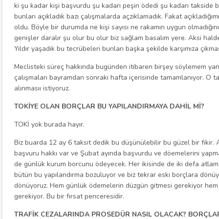
ki şu kadar kişi başvurdu şu kadarı peşin ödedi şu kadarı takside
bunları açıkladık bazı çalışmalarda açzıklamadık. Fakat açıkladığım
oldu. Böyle bir durumda ne kişi sayısı ne rakamın uygun olmadığı
genişler daralır şu olur bu olur biz sağlam basalım yere. Aksi halde
Yıldır yaşadık bu tecrübeleri bunları başka şekilde karşımıza çıkma
Meclisteki süreç hakkında bugünden itibaren birşey söylemem yanl
çalışmaları bayramdan sonraki hafta içerisinde tamamlanıyor. O
alınmasıı istiyoruz.
TOKİYE OLAN BORÇLAR BU YAPILANDIRMAYA DAHİL Mİ?
TOKİ yok burada hayır.
Biz buarda 12 ay 6 taksit dedik bu düşünülebilir bu güzel bir fikir
başvuru hakkı var ve Şubat ayında başvurdu ve döemelerini yapmay
de günlük kurum borcunu ödeyecek. Her ikisinde de iki defa atlama
bütün bu yapılandırma bozuluyor ve biz tekrar eski borçlara dön
dönüyoruz. Hem günlük ödemelerin düzgün gitmesi gerekiyor hem
gerekiyor. Bu bir fırsat penceresidir.
TRAFİK CEZALARINDA PROSEDÜR NASIL OLACAK? BORÇLAR