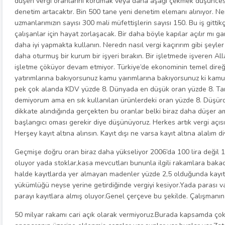
düşen vergi oranlarını korumak veya daha aşağı çekmek düşünces
denetim artacaktır. Bin 500 tane yeni denetim elemanı alınıyor. N
uzmanlarımızın sayısı 300 mali müfettişlerin sayısı 150. Bu iş gittik
çalışanlar için hayat zorlaşacak. Bir daha böyle kapılar açılır mı gar
daha iyi yapmakta kullanın. Neredn nasıl vergi kaçırırım gibi şeyle
daha oturmuş bir kurum bir işyeri bırakın. Bir işletmede işveren 
işletme çöküyor devam etmiyor. Türkiye’de ekonominin temel direği
yatırımlarına bakıyorsunuz kamu yaırımlarına bakıyorsunuz ki kamu y
pek çok alanda KDV yüzde 8. Dünyada en düşük oran yüzde 8. Tam
demiyorum ama en sık kullanılan ürünlerdeki oran yüzde 8. Düşürd
dikkate alındığında gerçekten bu oranlar belki biraz daha düşer 
başlangıcı oması gerekir diye düşünüyoruz. Herkes artık vergi açısı
Herşey kayıt altına alınsın. Kayıt dışı ne varsa kayıt altına alalım di
Geçmişe doğru oran biraz daha yükseliyor 2006’da 100 lira değil 130
oluyor yada stoklar,kasa mevcutları bununla ilgili rakamlara bak
halde kayıtlarda yer almayan madenler yüzde 2,5 olduğunda kayıt al
yükümlüğü neyse yerine getirdiğinde vergiyi kesiyor.Yada parası v
parayı kayıtlara almış oluyor.Genel çerçeve bu şekilde. Çalışmanın
50 milyar rakamı cari açık olarak vermiyoruz.Burada kapsamda çok 