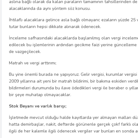
aslına bağlı olarak da kalan paraların tamamının tahsillerinden 
alacaklarında da aynı yöntem söz konusu.
İhtilaflı alacaklara gelince asla bağlı olmayanc ezaların yüzde 2
tutar bunların hepsi dikkate alınarak ödenecek.
İnceleme safhasındaki alacaklarda başlanılmış olan vergi inceleme
edilecek bu işlemlerinin ardından gecikme faizi yerine güncellem
de vazgeçilecek.
Matrah ve vergi arttırımı;
Bu yine önemli burada ne yapıyoruz. Gelir vergisi, kurumlar vergis
2009 yıllarına ait yeni bir matrah bildirimi, bir bakıma eskiden ver
bildirmeleri durumunda bu ilave ödedikleri vergi ile beraber o yıllarla 
bir şeye muhatap olmayacaklar.
Stok Beyanı ve varlık barışı;
İşletmede mevcut olduğu halde kayıtlarda yer almayan malları düze
hatta demirbaşlar, nakit, defterde görünenle gerçek çokf farklı ol
ilgili de her kalemle ilgili ödenecek vergiler var bunları en sonda 