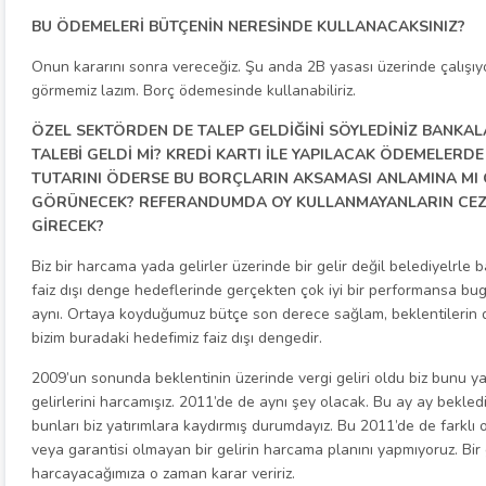
BU ÖDEMELERİ BÜTÇENİN NERESİNDE KULLANACAKSINIZ?
Onun kararını sonra vereceğiz. Şu anda 2B yasası üzerinde çalışı
görmemiz lazım. Borç ödemesinde kullanabiliriz.
ÖZEL SEKTÖRDEN DE TALEP GELDİĞİNİ SÖYLEDİNİZ BANKALA
TALEBİ GELDİ Mİ? KREDİ KARTI İLE YAPILACAK ÖDEMELERD
TUTARINI ÖDERSE BU BORÇLARIN AKSAMASI ANLAMINA MI
GÖRÜNECEK? REFERANDUMDA OY KULLANMAYANLARIN CEZAL
GİRECEK?
Biz bir harcama yada gelirler üzerinde bir gelir değil belediyelrle
faiz dışı denge hedeflerinde gerçekten çok iyi bir performansa bugü
aynı. Ortaya koyduğumuz bütçe son derece sağlam, beklentilerin de 
bizim buradaki hedefimiz faiz dışı dengedir.
2009’un sonunda beklentinin üzerinde vergi geliri oldu biz bunu ya
gelirlerini harcamışız. 2011’de de aynı şey olacak. Bu ay ay bekledi
bunları biz yatırımlara kaydırmış durumdayız. Bu 2011’de de farkl
veya garantisi olmayan bir gelirin harcama planını yapmıyoruz. Bir 
harcayacağımıza o zaman karar veririz.