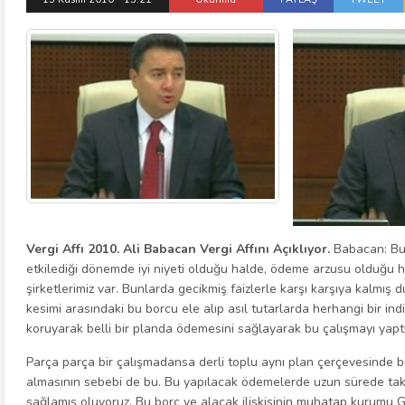
Vergi Affı 2010. Ali Babacan Vergi Affını Açıklıyor.
Babacan: Bu 
etkilediği dönemde iyi niyeti olduğu halde, ödeme arzusu olduğu
şirketlerimiz var. Bunlarda gecikmiş faizlerle karşı karşıya kalmış
kesimi arasındaki bu borcu ele alıp asıl tutarlarda herhangi bir ind
koruyarak belli bir planda ödemesini sağlayarak bu çalışmayı yaptı
Parça parça bir çalışmadansa derli toplu aynı plan çerçevesinde b
almasının sebebi de bu. Bu yapılacak ödemelerde uzun sürede taks
sağlamış oluyoruz. Bu borç ve alacak ilişkisinin muhatap kurumu G