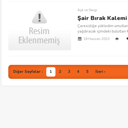
Aşk ve Sevgi
Şair Bırak Kalemi
Çaresizliğe yükledim umutlar
yağdıracak içimdeki bulutları 
18 Haziran 2010
Diğer Sayfalar :
1
2
3
4
5
İleri ›