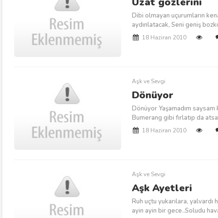
Uzat gözlerini
Dibi olmayan uçurumların kena
aydınlatacak, Seni geniş bozkı
18 Haziran 2010
Aşk ve Sevgi
Dönüyor
Dönüyor Yaşamadım saysam ke
Bumerang gibi fırlatıp da at
18 Haziran 2010
Aşk ve Sevgi
Aşk Ayetleri
Ruh uçtu yukarılara, yalvardı h
ayin ayin bir gece..Soludu hava