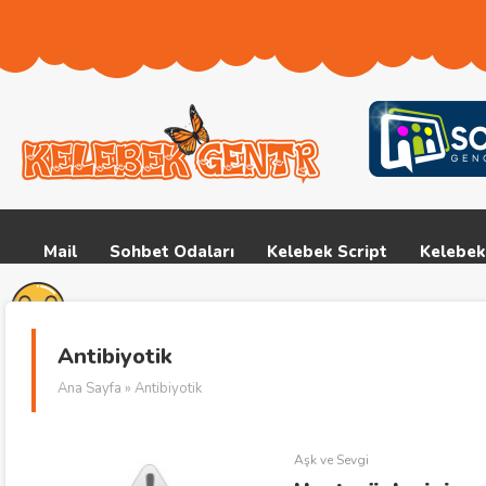
Mail
Sohbet Odaları
Kelebek Script
Kelebek
Antibiyotik
Ana Sayfa
» Antibiyotik
Aşk ve Sevgi