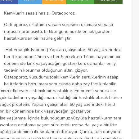
Kemiklerin sessiz hırsızı: Osteoporoz…
Osteoporoz, ortalama yaşam süresinin uzaması ve yaşlı
nüfusun artmasıyla, birlikte günümüzde en sık görülen
hastalıklardan biri haline gelmiştir.
(Habersaglik-Istanbul) Yapılan çalışmalar; 50 yaş üzerindeki
her 3 kadından 1?inin ve her 5 erkekten 1?inin, hayatının bir
döneminde kırık yaşayacağını gösterirken, uzmanlar en iyi
tedavinin korunma olduğunun altını çiziyor.
Osteoporoz, vücudumuzdaki kemiklerin sertliklerinin azalıp,
kalitelerinin bozulması sonucunda daha zayıf ve kırılabilir
imizi etkileyen sistemik bir hastalıktır. En önemli sonucu ise
çok kadınların yaşadığı maruz kaldığı bir hastalık olarak bilinse
 sağlık problemi. Yapılan çalışmalar, 50 yaş üzerindeki her 3
nın bir döneminde kırık yaşayacağını gösteriyor.
ise yaşlanma. İçinde bulunduğumuz yüzyılda hastalıkların tanı
sanların ortalama yaşam sürelerini uzatsa da, yaşla birlikte
ağlık gündeminin ilk sıralarına oturtuyor. Çünkü, tüm dünyada
ve osteoporoza bağlı kırıkların görülme sıklığında da önemli bir