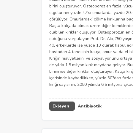
birini oluşturuyor. Osteoporoz en fazla, vüc
olgularının yüzde 47’si omurlarda, yüzde 20’
görülüyor. Omurlardaki çökme kırıklarına bağlı
Başta kalçada olmak üzere diğer kemiklerde
olabilen kırıklar oluşuyor. Osteoporozun en 
olduğunu vurgulayan Prof. Dr. Akı, ?50 yaşın 
40, erkeklerde ise yüzde 13 olarak kabul edili
hastadan 4 tanesinin kalça, omur ya da el bil
Kırığın maliyetlerini ve sosyal yönünü orta
de yılda 1.5 milyon kırık meydana geliyor. Bun
binini ise diğer kırıklar oluşturuyor. Kalça kır
içerisinde kaybedilirken, yüzde 30?dan fazlası
kırığı sayısının, 2050 yılında 6.5 milyona çık
Ekleyen :
Antibiyotik