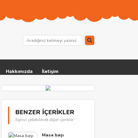
Hakkımızda
İletişim
BENZER İÇERİKLER
İlginizi çekebilecek diğer içerikler
Masa başı