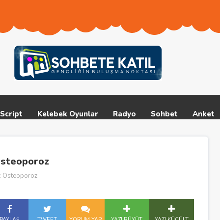
Script
Kelebek Oyunlar
Radyo
Sohbet
Anket
 Osteoporoz
zı: Osteoporoz
PAYLAŞ
TWEET
YORUM YAP
YAZI BÜYÜT
YAZI KÜÇÜLT