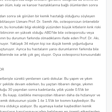
dan ölüm, kalp ve kanser hastalıklarına bağlı ölümlerden sonra
an sonra sık görülen bir kemik hastalığı olduğunu söyleyen
ilitasyon Uzmanı Prof. Dr. Semih Akı, osteoporozun önlenebilir
ın, bu konudaki bilgi eksikliği yüzünden büyük kitlelerin kırık riski
k bilincinin en yüksek olduğu ABD?de bile osteoporozlu veya
nın bu durumun farkında olmadıklarını ifade eden Prof. Dr. Akı,
uyor. Yaklaşık 34 milyon kişi ise düşük kemik yoğunluğuna
uşturuyor. Ayrıca bu hastaların yarısı durumlarının farkında bile
ldiklerinde ise artık çok geç oluyor. Oysa osteoporoz konusundaki
YOR
etleriyle sürekli yenilenen canlı dokular. Bu yapım ve yıkım
ir şekilde devam ederken, bu yaştan itibaren denge, yıkımın
tuğu 30 yaşından sonra kadınlarda, yıllık yüzde 0.5’lik bir
. Bu kayıp, özellikle menopozdan itibaren daha da hızlanıyor ve
emik dokusunun yüzde 1 ile 1.5’lik bir kısmını kaybediyor. Bu
n sonra oldukça azalıyor. Bu aşamaya kadar kaybedilen kemik
la karşılaşıp karşılaşmayacağını belirleyen en önemli etkenlerden