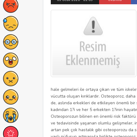
hale gelmeleri ile ortaya çıkan ve tüm iskelet
vücutta oluşan kırıklardır. Osteoporoz, daha 
de, aslında erkekleri de etkileyen önemli bir
kadından 1?i ve her 5 erkekten 1?inin hayatı
Osteoporozun bilinen en önemli risk faktörü 
ve tedavisinde yaşanan olumlu gelişmeler, in
artan pek çok hastalık gibi osteoporozu da s
yaşlı nüfusun artmasıyla birlikte osteoporoz 