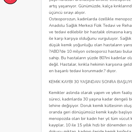
artış yaşanıyor. Günümüzde, kalça kırıkların
üçüncü sırayı alıyor.
Osteoporozun, kadınlarda özellikle menopozd
Anadolu Sağlık Merkezi Fizik Tedavi ve Rehab
ve tedavi edilebilir bir hastalık olmasına karş
ile karşı karşıya olduğunu vurguluyor. Sağlı
düşük kemik yoğunluğu olan hastaların yarısı
?ABD?de 10 milyon osteoporoz hastası bulun
sahip. Bu hastaların yüzde 80?ini kadınlar ol
değil. Hastalar, kırıkla hekimin karşısına ge
en başarılı tedavi korunmadır.? diyor.
KEMİK KAYBI 30 YAŞINDAN SONRA BAŞLI
Kemikler aslında olarak yapım ve yıkım faaliy
süreci, kadınlarda 30 yaşına kadar dengeli b
lehine değişiyor. Doruk kemik kütlesinin oluş
oranda geri dönüşümsüz kemik kaybı başlıyor
menopozda olan bir kadın her yıl tüm vücut k
kayıplar, 10 ile 15 yıllık hızlı bir dönemde
dokusu miktarı, kadının ileride kemik kırığıy