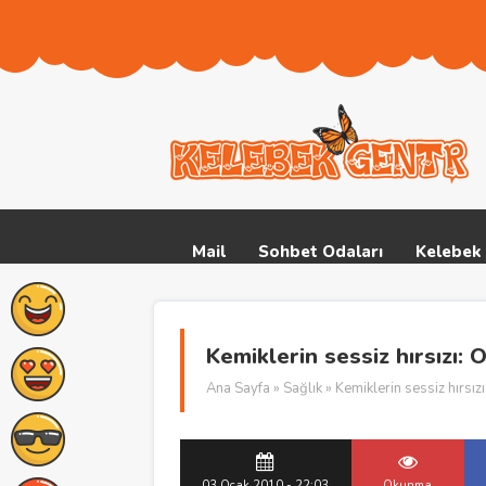
Mail
Sohbet Odaları
Kelebek 
Kemiklerin sessiz hırsızı:
Ana Sayfa
»
Sağlık
» Kemiklerin sessiz hırsı
03 Ocak 2010 - 22:03
Okunma