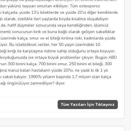
udun yükünü taşıyan omurları etkiliyor. Tüm osteoporoz
si kalçada, yüzde 13’ü bileklerde ve yüzde 20’si diğer kemiklerde
 olarak, özellikle ileri yaşlarda boyda kısalma oluşabiliyor.
 de, hafif düşmeler sonucunda veya kendiliğinden, ölümcül
önemli sonucunun kırık ve buna bağlı olarak gelişen sakatlıklar
üzerinde kalça, omur ve el bileği kırılma riski, kadınlarda yüzde
yor. Bu istatistiksel veriler, her 50 yaşın üzerindeki 10
eği kırığı ile karşılaşma riskine sahip olduğunu ortaya koyuyor.
ya koyduğunuzda ise ortaya büyük problemler çıkıyor. Bugün ABD
un 300 binini kalça, 700 binini omur, 250 binini el bileği, 300
ığına maruz kalan hastaların yüzde 20?si, ne yazık ki ilk 1 yıl
 sakat kalıyor. 1990?lı yılların başında 1.7 milyon olan kalça
acağı öngörülüyor.zannediliyor? diyor.
Tüm Yazıları İçin Tıklayınız