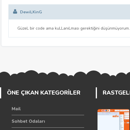
DewiLKinG
GüzeL bir code ama kuLLanıLması gerektiğini düşünmüyorum.İs
ÖNE ÇIKAN KATEGORİLER
RASTGELE
Mail
Sohbet Odaları