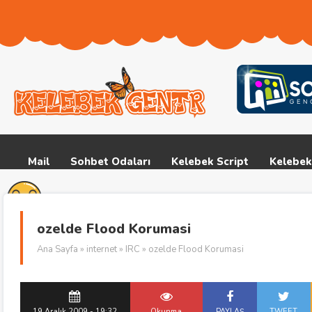
Mail
Sohbet Odaları
Kelebek Script
Kelebek
ozelde Flood Korumasi
Ana Sayfa
»
internet
»
IRC
» ozelde Flood Korumasi
19 Aralık 2009 - 19:32
Okunma
PAYLAŞ
TWEET