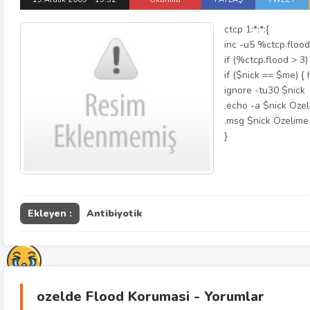
ctcp 1:*:*:{
inc -u5 %ctcp.flood
if (%ctcp.flood > 3)
if ($nick == $me) { 
ignore -tu30 $nick
.echo -a $nick Özeli
.msg $nick Özelime f
}
Ekleyen :
Antibiyotik
ozelde Flood Korumasi - Yorumlar