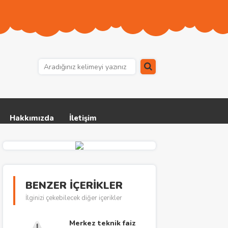
Hakkımızda
İletişim
BENZER İÇERİKLER
İlginizi çekebilecek diğer içerikler
Merkez teknik faiz