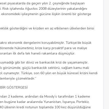
resel piyasalarda da geçen yılın 2. çeyreğinde başlayan
. Risk iştahında Ağustos 2008 düzeylerinin yakalandığını
ekonomideki iyileşmenin gücüne ilişkin önemli bir gösterge
klılık gösterdiğini ve krizden en az etkilenen ülkelerden birisi
kro ekonomik dengelerini koruyabilmiştir. Türkiye’de büyük
u dönemde hükümetimiz, krize karşı proaktif para ve maliye
z oranları ilk defa tek haneli rakamlara düşmüştür.
duymadığı gibi bir döviz ve bankacılık krizi de yaşamamıştır.
nıklı görünümde, güçlü bankacılık sektörü, sağlam kamu mali
ol oynamıştır. Türkiye, son 60 yılın en büyük küresel krizini kendi
ntemleriyle çözmektedir.”
 BİR GÖSTERGESİ
fından 2 kademe, ardından da Moody’s tarafından 1 kademe
’den bugüne kadar aralarında Yunanistan, İspanya, Portekiz,
 40 ülkenin kredi notunun toplamda 100 kez düşürüldüğüne