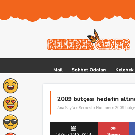
Mail
Sohbet Odaları
Kelebek 
2009 bütçesi hedefin altın
Ana Sayfa
»
Serbest
»
Ekonomi
» 2009 bütçes
16 Ocak 2010 - 00:14
Okunma