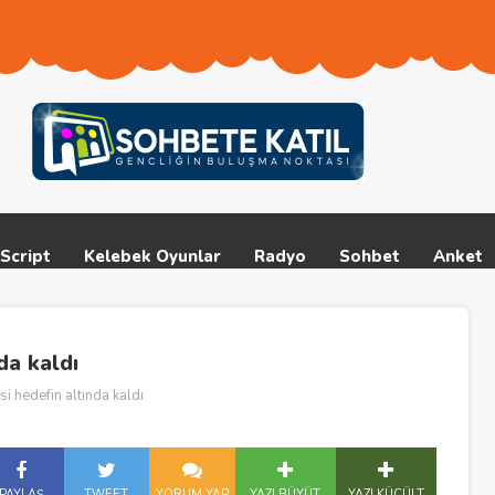
Script
Kelebek Oyunlar
Radyo
Sohbet
Anket
da kaldı
i hedefin altında kaldı
PAYLAŞ
TWEET
YORUM YAP
YAZI BÜYÜT
YAZI KÜÇÜLT