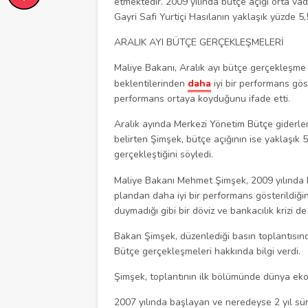
etmektedir. 2009 yılında bütçe açığı orta va
Gayri Safi Yurtiçi Hasılanın yaklaşık yüzde 5,
ARALIK AYI BÜTÇE GERÇEKLEŞMELERİ
Maliye Bakanı, Aralık ayı bütçe gerçekleşme
beklentilerinden
daha
iyi bir performans göst
performans ortaya koyduğunu ifade etti.
Aralık ayında Merkezi Yönetim Bütçe giderlerin
belirten Şimşek, bütçe açığının ise yaklaşık 5,
gerçekleştiğini söyledi.
Maliye Bakanı Mehmet Şimşek, 2009 yılında b
plandan daha iyi bir performans gösterildiğini
duymadığı gibi bir döviz ve bankacılık krizi d
Bakan Şimşek, düzenlediği basın toplantısın
Bütçe gerçekleşmeleri hakkında bilgi verdi.
Şimşek, toplantının ilk bölümünde dünya ek
2007 yılında başlayan ve neredeyse 2 yıl sür