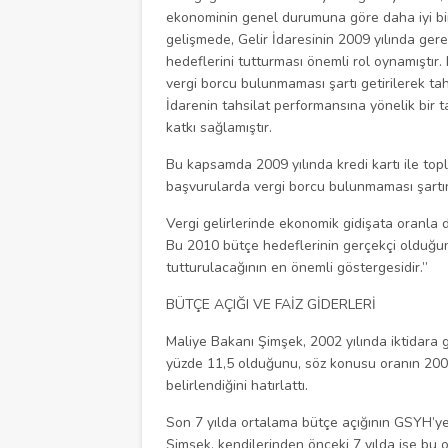
ekonominin genel durumuna göre daha iyi b
gelişmede, Gelir İdaresinin 2009 yılında gere
hedeflerini tutturması önemli rol oynamıştır.
vergi borcu bulunmaması şartı getirilerek tahsi
İdarenin tahsilat performansına yönelik bir t
katkı sağlamıştır.
Bu kapsamda 2009 yılında kredi kartı ile top
başvurularda vergi borcu bulunmaması şartının
Vergi gelirlerinde ekonomik gidişata oranla 
Bu 2010 bütçe hedeflerinin gerçekçi olduğu
tutturulacağının en önemli göstergesidir.”
BÜTÇE AÇIĞI VE FAİZ GİDERLERİ
Maliye Bakanı Şimşek, 2002 yılında iktidara g
yüzde 11,5 olduğunu, söz konusu oranın 2008’
belirlendiğini hatırlattı.
Son 7 yılda ortalama bütçe açığının GSYH’ye
Şimşek, kendilerinden önceki 7 yılda ise bu 