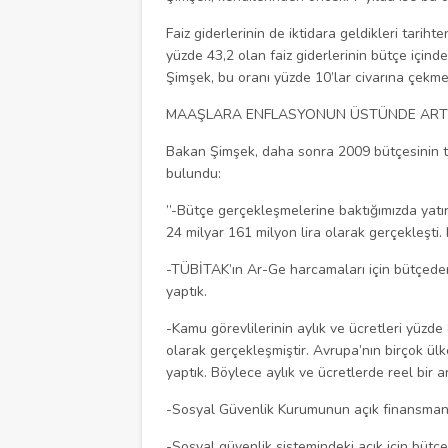
Faiz giderlerinin de iktidara geldikleri tarih
yüzde 43,2 olan faiz giderlerinin bütçe içind
Şimşek, bu oranı yüzde 10’lar civarına çekmek 
MAAŞLARA ENFLASYONUN ÜSTÜNDE ART
Bakan Şimşek, daha sonra 2009 bütçesinin to
bulundu:
”-Bütçe gerçekleşmelerine baktığımızda yatı
24 milyar 161 milyon lira olarak gerçekleşti.
-TÜBİTAK’ın Ar-Ge harcamaları için bütçeden 
yaptık.
-Kamu görevlilerinin aylık ve ücretleri yüzde
olarak gerçekleşmiştir. Avrupa’nın birçok ül
yaptık. Böylece aylık ve ücretlerde reel bir a
-Sosyal Güvenlik Kurumunun açık finansmanı i
-Sosyal güvenlik sistemindeki açık için bütçed