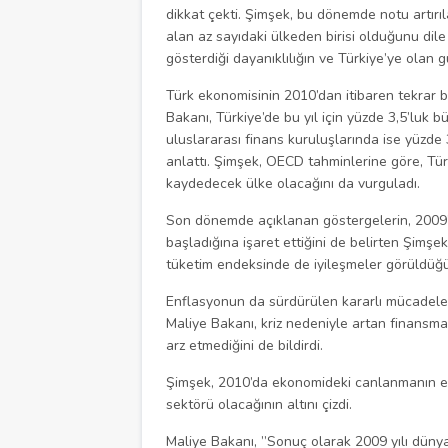
dikkat çekti. Şimşek, bu dönemde notu artırı
alan az sayıdaki ülkeden birisi olduğunu dile g
gösterdiği dayanıklılığın ve Türkiye’ye olan g
Türk ekonomisinin 2010’dan itibaren tekrar 
Bakanı, Türkiye’de bu yıl için yüzde 3,5’lu
uluslararası finans kuruluşlarında ise yüzd
anlattı. Şimşek, OECD tahminlerine göre, Tü
kaydedecek ülke olacağını da vurguladı.
Son dönemde açıklanan göstergelerin, 2009
başladığına işaret ettiğini de belirten Şimşek
tüketim endeksinde de iyileşmeler görüldüğü
Enflasyonun da sürdürülen kararlı mücadele
Maliye Bakanı, kriz nedeniyle artan finansma
arz etmediğini de bildirdi.
Şimşek, 2010’da ekonomideki canlanmanın en 
sektörü olacağının altını çizdi.
Maliye Bakanı, ”Sonuç olarak 2009 yılı dünya 