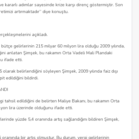
 kararlı adımlar sayesinde krize karşı direnç göstermiştir. Son
etimizi artırmaktadır” diye konuştu.
rçekleşmelerini açıkladı.
 bütçe gelirlerinin 215 milyar 60 milyon lira olduğu 2009 yılında,
iğini anlatan Şimşek, bu rakamın Orta Vadeli Mali Plandaki
 ifade etti.
olarak belirlendiğini söyleyen Şimşek, 2009 yılında faiz dışı
t edildiğini bildirdi.
ANDI
gi tahsil edildiğini de belirten Maliye Bakanı, bu rakamın Orta
yon lira üzerinde olduğunu ifade etti.
lerinde yüzde 5,4 oranında artış sağlandığını bildiren Şimşek,
 oranında bir artış olmuştur. Bu durum, vergi gelirlerinin