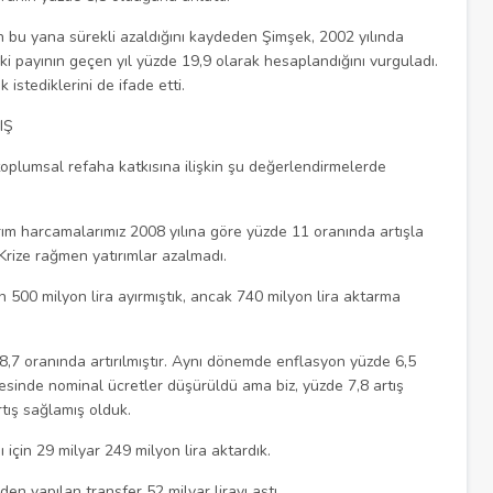
ten bu yana sürekli azaldığını kaydeden Şimşek, 2002 yılında
eki payının geçen yıl yüzde 19,9 olarak hesaplandığını vurguladı.
istediklerini de ifade etti.
IŞ
plumsal refaha katkısına ilişkin şu değerlendirmelerde
rım harcamalarımız 2008 yılına göre yüzde 11 oranında artışla
 Krize rağmen yatırımlar azalmadı.
500 milyon lira ayırmıştık, ancak 740 milyon lira aktarma
 8,7 oranında artırılmıştır. Aynı dönemde enflasyon yüzde 6,5
kesinde nominal ücretler düşürüldü ama biz, yüzde 7,8 artış
rtış sağlamış olduk.
çin 29 milyar 249 milyon lira aktardık.
en yapılan transfer 52 milyar lirayı aştı.