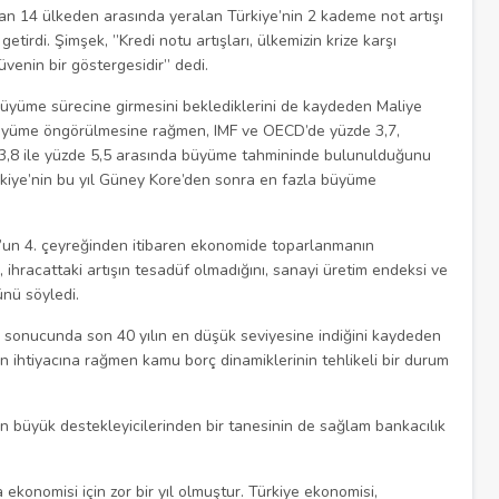
lan 14 ülkeden arasında yeralan Türkiye’nin 2 kademe not artışı
etirdi. Şimşek, ”Kredi notu artışları, ülkemizin krize karşı
üvenin bir göstergesidir” dedi.
büyüme sürecine girmesini beklediklerini de kaydeden Maliye
k büyüme öngörülmesine rağmen, IMF ve OECD’de yüzde 3,7,
e 3,8 ile yüzde 5,5 arasında büyüme tahmininde bulunulduğunu
rkiye’nin bu yıl Güney Kore’den sonra en fazla büyüme
’un 4. çeyreğinden itibaren ekonomide toparlanmanın
, ihracattaki artışın tesadüf olmadığını, sanayi üretim endeksi ve
nü söyledi.
 sonucunda son 40 yılın en düşük seviyesine indiğini kaydeden
n ihtiyacına rağmen kamu borç dinamiklerinin tehlikeli bir durum
büyük destekleyicilerinden bir tanesinin de sağlam bankacılık
ekonomisi için zor bir yıl olmuştur. Türkiye ekonomisi,