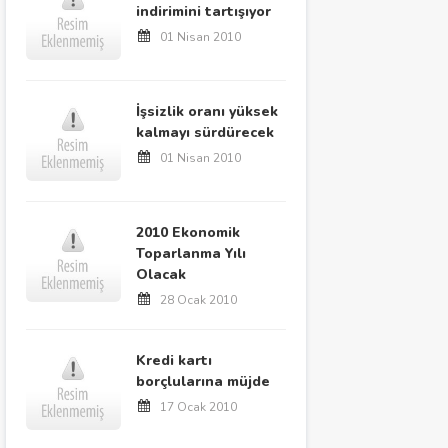
indirimini tartışıyor
01 Nisan 2010
İşsizlik oranı yüksek
kalmayı sürdürecek
01 Nisan 2010
2010 Ekonomik
Toparlanma Yılı
Olacak
28 Ocak 2010
Kredi kartı
borçlularına müjde
17 Ocak 2010