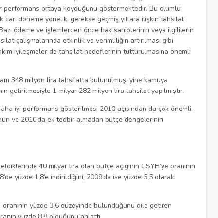
ir performans ortaya koyduğunu göstermektedir. Bu olumlu
k cari döneme yönelik, gerekse geçmiş yıllara ilişkin tahsilat
 Bazı ödeme ve işlemlerden önce hak sahiplerinin veya ilgililerin
lat çalışmalarında etkinlik ve verimliliğin artırılması gibi
akım iyileşmeler de tahsilat hedeflerinin tutturulmasına önemli
lam 348 milyon lira tahsilatta bulunulmuş, yine kamuya
 getirilmesiyle 1 milyar 282 milyon lira tahsilat yapılmıştır.
daha iyi performans gösterilmesi 2010 açısından da çok önemli.
nun ve 2010’da ek tedbir almadan bütçe dengelerinin
eldiklerinde 40 milyar lira olan bütçe açığının GSYH’ye oranının
de yüzde 1,8’e indirildiğini, 2009’da ise yüzde 5,5 olarak
 oranının yüzde 3,6 düzeyinde bulunduğunu dile getiren
oranın yüzde 8,8 olduğunu anlattı.