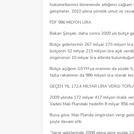
hükümetlerimiz döneminde attığımız sağlam ve
gelişmeler, 2010 yılına yönelik umut ve cesar
FDF 986 MİLYON LİRA
Bakan Şimşek, daha sonra 2009 yılı bütçe ge
Bütçe giderlerinin 267 milyar 275 milyon lira,
bütçenin 52 milyar 215 milyon lira açık verd
öngörünün 10 milyar lira altında bulunduğunu
Bütçe açığının GSYH’ya oranının da yüzde 5,5 
fazla rakamının da 986 milyon lira olarak tespi
GEÇEN YIL 172,4 MİLYAR LİRA VERGİ TOPL
2009 yılında 172 milyar 417 milyon liralık ver
Vadeli Mali Plandaki hedefin 8 milyar 856 mil
Buna göre, Mali Planda öngörülen vergi gelir
şöyle devam etti:
”Vergi gelirlerinde 2008 yılına göre yüzde 2,6