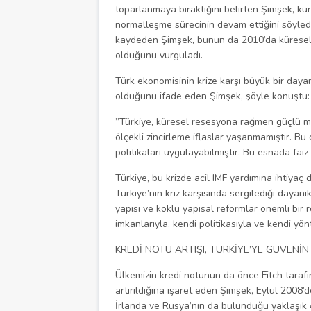
toparlanmaya bıraktığını belirten Şimşek, kü
normalleşme sürecinin devam ettiğini söyledi
kaydeden Şimşek, bunun da 2010’da küresel 
olduğunu vurguladı.
Türk ekonomisinin krize karşı büyük bir dayanı
olduğunu ifade eden Şimşek, şöyle konuştu:
”Türkiye, küresel resesyona rağmen güçlü ma
ölçekli zincirleme iflaslar yaşanmamıştır. B
politikaları uygulayabilmiştir. Bu esnada fai
Türkiye, bu krizde acil IMF yardımına ihtiyaç 
Türkiye’nin kriz karşısında sergilediği daya
yapısı ve köklü yapısal reformlar önemli bir r
imkanlarıyla, kendi politikasıyla ve kendi yö
KREDİ NOTU ARTIŞI, TÜRKİYE’YE GÜVENİN
Ülkemizin kredi notunun da önce Fitch tara
artırıldığına işaret eden Şimşek, Eylül 2008
İrlanda ve Rusya’nın da bulunduğu yaklaşık