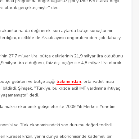
deli mali programda öngördüğümüz gibi yüzde 6,6 olarak değil,
5’i olarak gerçekleşmiştir” dedi.
 rakamlarına da değinerek, son aylarda bütçe sonuçlarının
erdiğini, özellikle de Aralık ayının öngörülerinden çok daha iyi
in 27,7 milyar lira, bütçe gelirlerinin 21,9 milyar lira olduğunu
9 milyar lira olduğunu, faiz dışı açığın ise 4,8 milyar lira olarak
ütçe gelirleri ve bütçe açığı
bakımından
, orta vadeli mali
 bildirdi. Şimşek, ”Türkiye, bu krizde acil IMF yardımına ihtiyaç
e yaşamamıştır” dedi.
da makro ekonomik gelişmeler ile 2009 Yılı Merkezi Yönetim
onomisi ve Türk ekonomisindeki son durumu değerlendirdi.
en küresel krizin, yerini dünya ekonomisinde kademeli bir